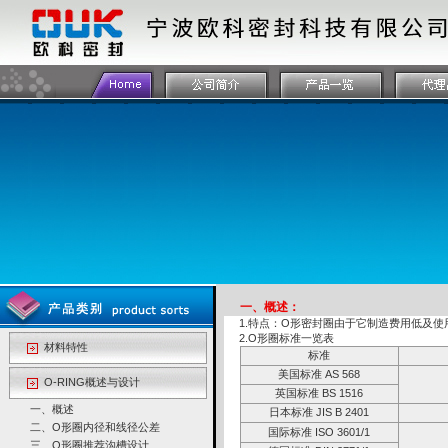
一、概述：
1.特点：O形密封圈由于它制造费用低及
2.O形圈标准一览表
材料特性
标准
美国标准 AS 568
O-RING概述与设计
英国标准 BS 1516
一、
概述
日本标准 JIS B 2401
二、
O
形圈内径和线径公差
国际标准 ISO 3601/1
三、
O
形圈推荐沟槽设计