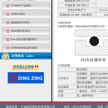
德国标准 DIN 3771/1
中国标准 GB 3452.1
O-RING产品系列
优先的米制尺寸
1.0 1.5 
台湾DZ系列
美国标准 AS 568（900系列）
1.0
德国德氏封系列
3.密封机理：
O形密封圈是一种自动双向作用密封元件。
NOK密封件系列
D-A-S
组合密封圈系列
台湾NAK骨架油封系列
4.性能参数
静态密封
无挡圈时，最高可达20MP
工作压力
有挡圈时，最高可达40MP
用特殊挡圈时，最高可200
运动速度
最大往复速度可达0.5m/s
温度
一般场合：-30℃～+110℃
介质
见《材料特性》
版权所有：宁波欧科密封科技有限公司 电话：0574-87668699 传真：0574-