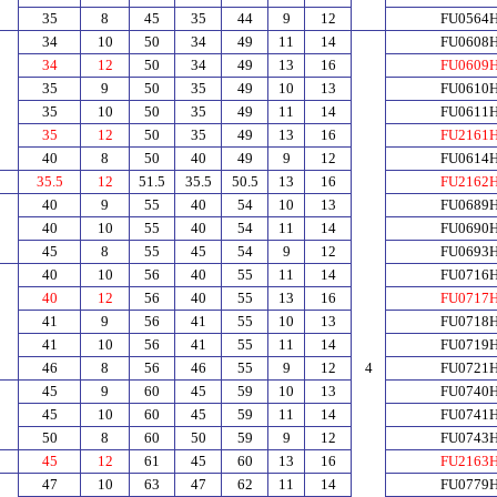
35
8
45
35
44
9
12
FU0564
34
10
50
34
49
11
14
FU0608
34
12
50
34
49
13
16
FU0609
35
9
50
35
49
10
13
FU0610
35
10
50
35
49
11
14
FU0611
35
12
50
35
49
13
16
FU2161
40
8
50
40
49
9
12
FU0614
5
35.5
12
51.5
35.5
50.5
13
16
FU2162
40
9
55
40
54
10
13
FU0689
40
10
55
40
54
11
14
FU0690
45
8
55
45
54
9
12
FU0693
40
10
56
40
55
11
14
FU0716
40
12
56
40
55
13
16
FU0717
41
9
56
41
55
10
13
FU0718
41
10
56
41
55
11
14
FU0719
46
8
56
46
55
9
12
4
FU0721
45
9
60
45
59
10
13
FU0740
45
10
60
45
59
11
14
FU0741
50
8
60
50
59
9
12
FU0743
45
12
61
45
60
13
16
FU2163
47
10
63
47
62
11
14
FU0779