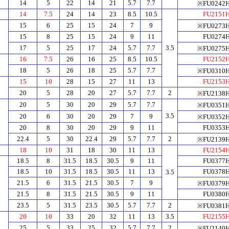
14
5
22
14
21
5.7
7.7
※FU0242
14
7.5
24
14
23
8.5
10.5
FU2151
15
6
25
15
24
7
9
※FU0273
15
8
25
15
24
9
11
FU0274
17
5
25
17
24
5.7
7.7
3.5
※FU0275
16
7.5
26
16
25
8.5
10.5
FU2152
18
5
26
18
25
5.7
7.7
※FU0310
15
10
28
15
27
11
13
FU2153
20
5
28
20
27
5.7
7.7
2
※FU2138
20
5
30
20
29
5.7
7.7
※FU0351
3.5
20
6
30
20
29
7
9
※FU0352
20
8
30
20
29
9
11
FU0353
22.4
5
30
22.4
29
5.7
7.7
2
※FU2139
18
10
31
18
30
11
13
FU2154
5
18.5
8
31.5
18.5
30.5
9
11
FU0377
18.5
10
31.5
18.5
30.5
11
13
FU0378
3.5
21.5
6
31.5
21.5
30.5
7
9
※FU0379
21.5
8
31.5
21.5
30.5
9
11
FU0380
23.5
5
31.5
23.5
30.5
5.7
7.7
2
※FU0381
20
10
33
20
32
11
13
3.5
FU2155
25
5
33
25
32
5.7
7.7
2
※FU2140