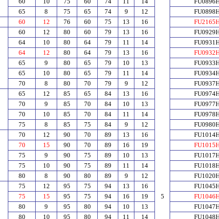
60
10
75
60
74
11
14
FU0896
65
8
75
65
74
9
12
FU0898
60
12
76
60
75
13
16
FU2165
60
12
80
60
79
13
16
FU0929
64
10
80
64
79
11
14
FU0931
64
12
80
64
79
13
16
FU0932
65
9
80
65
79
10
13
FU0933
65
10
80
65
79
11
14
FU0934
70
8
80
70
79
9
12
FU0937
65
12
85
65
84
13
16
FU0974
70
9
85
70
84
10
13
FU0977
70
10
85
70
84
11
14
FU0978
75
8
85
75
84
9
12
FU0980
70
12
90
70
89
13
16
FU1014
70
15
90
70
89
16
19
FU1015
75
9
90
75
89
10
13
FU1017
75
10
90
75
89
11
14
FU1018
80
8
90
80
89
9
12
FU1020
75
12
95
75
94
13
16
FU1045
75
15
95
75
94
16
19
5
FU1046
80
9
95
80
94
10
13
FU1047
80
10
95
80
94
11
14
FU1048