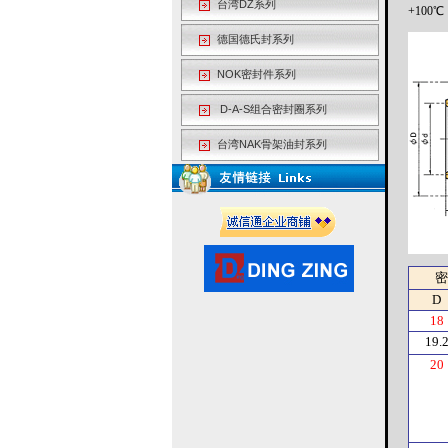
台湾DZ系列
+100℃
德国德氏封系列
NOK密封件系列
D-A-S
组合密封圈系列
台湾NAK骨架油封系列
密
D
18
19.
20