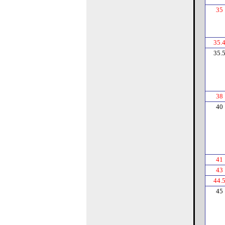
35
35.
35.
38
40
41
43
44.
45