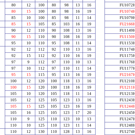
80
12
100
80
98
13
16
FU1072
80
15
100
80
98
16
19
FU1074
85
10
100
85
98
11
14
FU1079
85
15
105
85
103
16
19
FU2166
90
12
110
90
108
13
16
FU1149
90
15
110
90
108
16
19
FU1150
95
10
110
95
108
11
14
FU1153
92
12
112
92
110
13
16
FU1174
92
15
112
92
110
16
19
FU1175
97
9
112
97
110
10
13
FU1176
97
10
112
97
110
11
14
FU1177
95
15
115
95
113
16
19
FU2167
100
12
120
100
118
13
16
FU1210
100
15
120
100
118
16
19
FU1211
105
10
120
105
118
11
14
FU1213
105
12
125
105
123
13
16
FU1243
105
15
125
105
123
16
19
FU1244
105
16
125
105
123
17
20
FU1245
110
9
125
110
123
10
13
FU1247
110
10
125
110
123
11
14
FU1248
110
12
130
110
128
13
16
FU1274