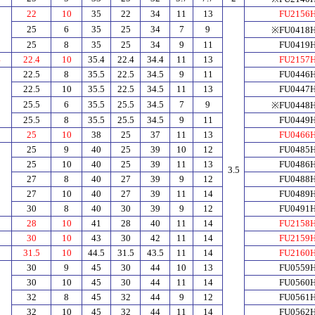
22
10
35
22
34
11
13
FU2156
25
6
35
25
34
7
9
※FU0418
25
8
35
25
34
9
11
FU0419
4
22.4
10
35.4
22.4
34.4
11
13
FU2157
5
22.5
8
35.5
22.5
34.5
9
11
FU0446
22.5
10
35.5
22.5
34.5
11
13
FU0447
25.5
6
35.5
25.5
34.5
7
9
※FU0448
25.5
8
35.5
25.5
34.5
9
11
FU0449
25
10
38
25
37
11
13
FU0466
25
9
40
25
39
10
12
FU0485
25
10
40
25
39
11
13
FU0486
3.5
27
8
40
27
39
9
12
FU0488
27
10
40
27
39
11
14
FU0489
30
8
40
30
39
9
12
FU0491
28
10
41
28
40
11
14
FU2158
30
10
43
30
42
11
14
FU2159
5
31.5
10
44.5
31.5
43.5
11
14
FU2160
30
9
45
30
44
10
13
FU0559
30
10
45
30
44
11
14
FU0560
32
8
45
32
44
9
12
FU0561
32
10
45
32
44
11
14
FU0562