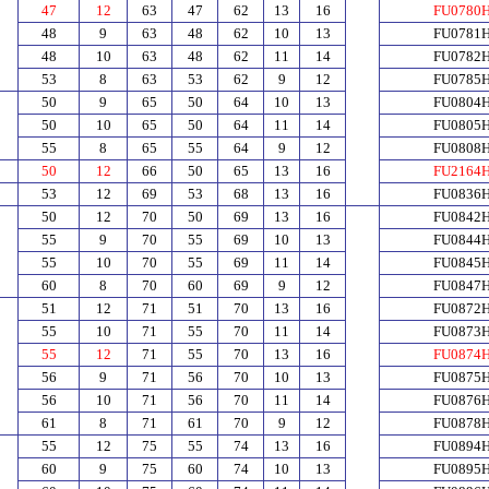
47
12
63
47
62
13
16
FU0780
48
9
63
48
62
10
13
FU0781
48
10
63
48
62
11
14
FU0782
53
8
63
53
62
9
12
FU0785
50
9
65
50
64
10
13
FU0804
50
10
65
50
64
11
14
FU0805
55
8
65
55
64
9
12
FU0808
50
12
66
50
65
13
16
FU2164
53
12
69
53
68
13
16
FU0836
50
12
70
50
69
13
16
FU0842
55
9
70
55
69
10
13
FU0844
55
10
70
55
69
11
14
FU0845
60
8
70
60
69
9
12
FU0847
51
12
71
51
70
13
16
FU0872
55
10
71
55
70
11
14
FU0873
55
12
71
55
70
13
16
FU0874
56
9
71
56
70
10
13
FU0875
56
10
71
56
70
11
14
FU0876
61
8
71
61
70
9
12
FU0878
55
12
75
55
74
13
16
FU0894
60
9
75
60
74
10
13
FU0895