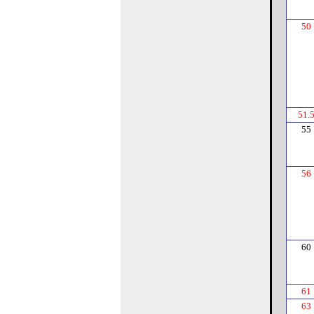
50
51.
55
56
60
61
63